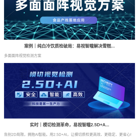
案例｜纯白冷饮质检破局：易视智瞳解决雪糕...
多面面阵视觉检测方案
实时｜模切检测革命，易视智瞳2.5D+A...
告别2D局限，拥抱AI智能。用2.5D+Al，让模切质检更高效、更稳定、更省心!