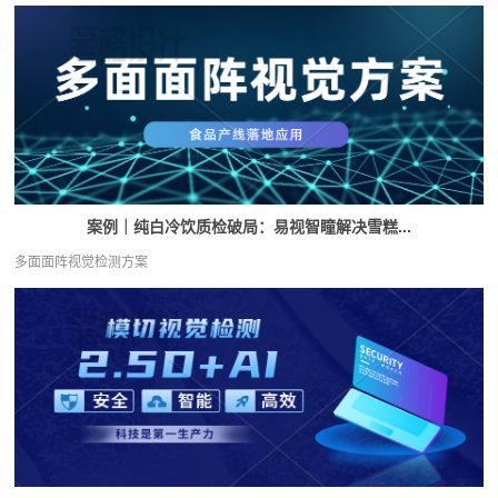
案例｜纯白冷饮质检破局：易视智瞳解决雪糕...
多面面阵视觉检测方案