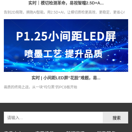
实时｜模切检测革命，易视智瞳2.5D+A...
告别2D局限，拥抱AI智能。用2.5D+Al，让模切质检更高效、更稳定、更省心!
实时 | 小间距LED屏“花脸”难题，易...
画质的终局之战，从一块“均匀黑”的PCB板开始