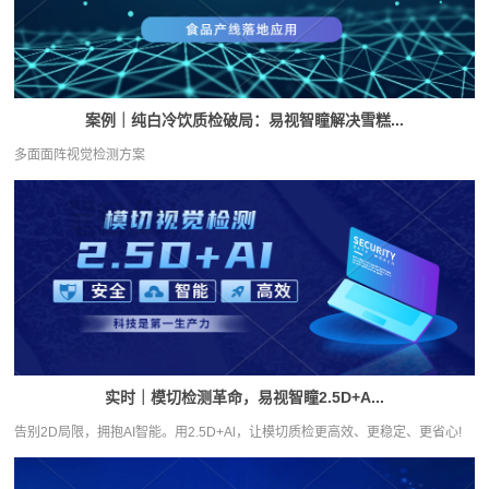
案例｜纯白冷饮质检破局：易视智瞳解决雪糕...
多面面阵视觉检测方案
实时｜模切检测革命，易视智瞳2.5D+A...
告别2D局限，拥抱AI智能。用2.5D+Al，让模切质检更高效、更稳定、更省心!