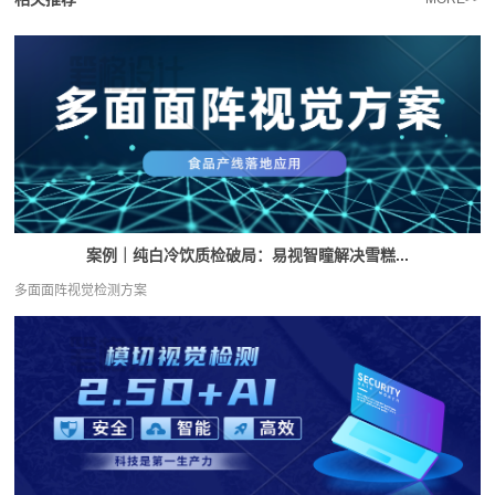
案例｜纯白冷饮质检破局：易视智瞳解决雪糕...
多面面阵视觉检测方案