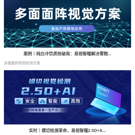
案例｜纯白冷饮质检破局：易视智瞳解决雪糕...
多面面阵视觉检测方案
实时｜模切检测革命，易视智瞳2.5D+A...