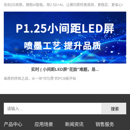
告别2D局限，拥抱AI智能。用2.5D+Al，让模切质检更高效、更稳定、更省心!
实时 | 小间距LED屏“花脸”难题，易...
画质的终局之战，从一块“均匀黑”的PCB板开始
产品中心
应用场景
新闻资讯
销售服务