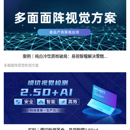
案例｜纯白冷饮质检破局：易视智瞳解决雪糕...
多面面阵视觉检测方案