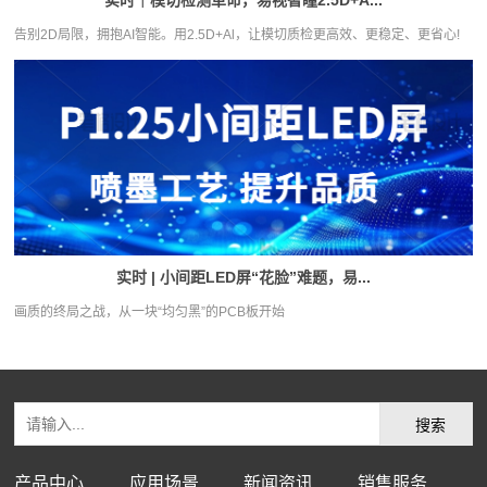
实时｜模切检测革命，易视智瞳2.5D+A...
告别2D局限，拥抱AI智能。用2.5D+Al，让模切质检更高效、更稳定、更省心!
实时 | 小间距LED屏“花脸”难题，易...
画质的终局之战，从一块“均匀黑”的PCB板开始
产品中心
应用场景
新闻资讯
销售服务