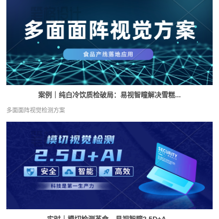
案例｜纯白冷饮质检破局：易视智瞳解决雪糕...
多面面阵视觉检测方案