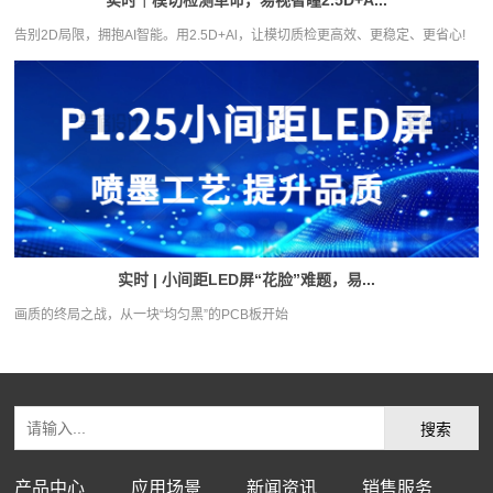
实时｜模切检测革命，易视智瞳2.5D+A...
告别2D局限，拥抱AI智能。用2.5D+Al，让模切质检更高效、更稳定、更省心!
实时 | 小间距LED屏“花脸”难题，易...
画质的终局之战，从一块“均匀黑”的PCB板开始
产品中心
应用场景
新闻资讯
销售服务