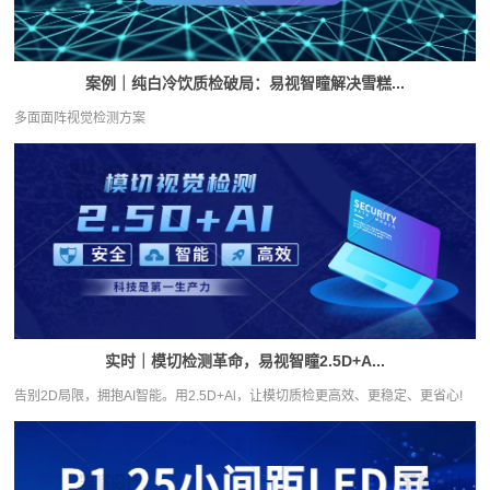
案例｜纯白冷饮质检破局：易视智瞳解决雪糕...
多面面阵视觉检测方案
实时｜模切检测革命，易视智瞳2.5D+A...
告别2D局限，拥抱AI智能。用2.5D+Al，让模切质检更高效、更稳定、更省心!