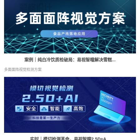
案例｜纯白冷饮质检破局：易视智瞳解决雪糕...
多面面阵视觉检测方案
实时｜模切检测革命，易视智瞳2.5D+A...