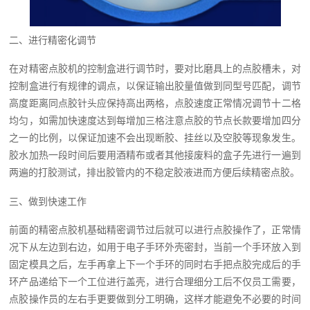
二、进行精密化调节
在对精密点胶机的控制盒进行调节时，要对比磨具上的点胶槽未，对
控制盒进行有规律的调点，以保证输出胶量值做到同型号匹配，调节
高度距离同点胶针头应保持高出两格，点胶速度正常情况调节十二格
均匀，如需加快速度达到每增加三格注意点胶的节点长款要增加四分
之一的比例，以保证加速不会出现断胶、挂丝以及空胶等现象发生。
胶水加热一段时间后要用酒精布或者其他接废料的盒子先进行一遍到
两遍的打胶测试，排出胶管内的不稳定胶液进而方便后续精密点胶。
三、做到快速工作
前面的精密点胶机基础精密调节过后就可以进行点胶操作了，正常情
况下从左边到右边，如用于电子手环外壳密封，当前一个手环放入到
固定模具之后，左手再拿上下一个手环的同时右手把点胶完成后的手
环产品递给下一个工位进行盖壳，进行合理细分工后不仅员工需要，
点胶操作员的左右手更要做到分工明确，这样才能避免不必要的时间