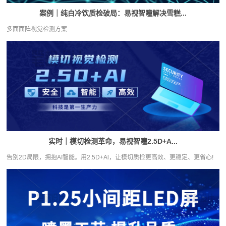
案例｜纯白冷饮质检破局：易视智瞳解决雪糕...
多面面阵视觉检测方案
实时｜模切检测革命，易视智瞳2.5D+A...
告别2D局限，拥抱AI智能。用2.5D+Al，让模切质检更高效、更稳定、更省心!