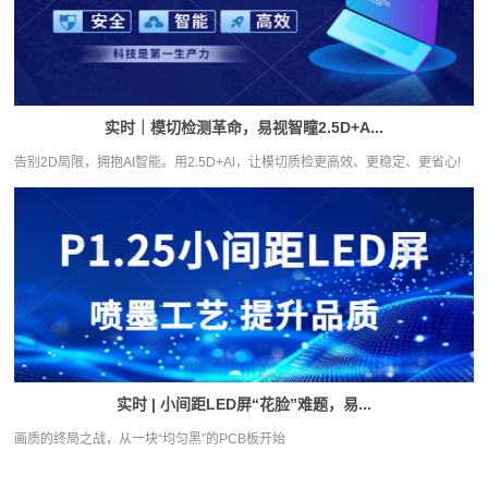
实时｜模切检测革命，易视智瞳2.5D+A...
告别2D局限，拥抱AI智能。用2.5D+Al，让模切质检更高效、更稳定、更省心!
实时 | 小间距LED屏“花脸”难题，易...
画质的终局之战，从一块“均匀黑”的PCB板开始