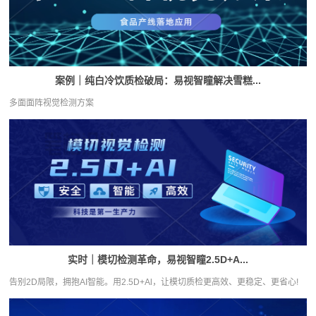
案例｜纯白冷饮质检破局：易视智瞳解决雪糕...
多面面阵视觉检测方案
实时｜模切检测革命，易视智瞳2.5D+A...
告别2D局限，拥抱AI智能。用2.5D+Al，让模切质检更高效、更稳定、更省心!