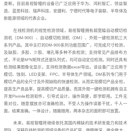
垄断。目前易视智瞳的设备已广泛应用于华为、鸿利智汇、领益智
造、蓝思科技、瑞声科技、安捷利、宁德时代等电子装联、半导体及
新能源领域的代表企业。
在线检测机的视觉检测领域，易视智瞳拥有超宽幅自动模切检
测机（DM-900）、自动模切检测机（DM）、外观一键检测机三大
系列产品。其中主打的DM-900系列功能范围广，可完成尺寸检测，
及缺胶、多胶、少胶、堵孔等多种不良检测；支持常见产品排布方
式，不论是M*N矩阵式还是队列式，均可自动定位检测。同时还具有
检测结果图像化显示，支持检测数据excel导出。该设备广泛应用于
模切、蚀刻、LED支架、FPC、半导体生产领域。DM系列专门用于
模切产品的全尺寸及外观缺陷的快速检测，从而实现模切产品全检，
提高生产良品率，提高模切产品质量。而其外观一键检测机拥有自主
开发Pixmile检测软件，引导式设计，操作简便，即学即用。工件无
需对位，随意摆放亦可准确检测。不受人为操作误差干扰，千人一
面，结果准确。一体设计，随搬随用，两本杂志的面积即可放置。
未来，易视智瞳将继续依托其国内稀缺的技术研发能力和技术
团队，深耕在线检测机领域设备的产品扩容，做精做深，做全做大，