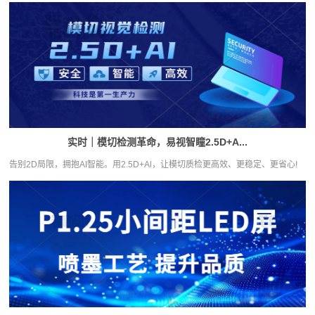
实时｜模切检测革命，易视智瞳2.5D+A...
告别2D局限，拥抱AI智能。用2.5D+Al，让模切质检更高效、更稳定、更省心!