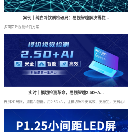
案例｜纯白冷饮质检破局：易视智瞳解决雪糕...
多面面阵视觉检测方案
实时｜模切检测革命，易视智瞳2.5D+A...
告别2D局限，拥抱AI智能。用2.5D+Al，让模切质检更高效、更稳定、更省心!