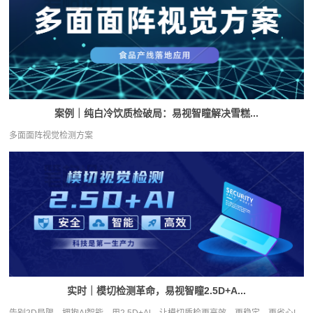
案例｜纯白冷饮质检破局：易视智瞳解决雪糕...
多面面阵视觉检测方案
实时｜模切检测革命，易视智瞳2.5D+A...