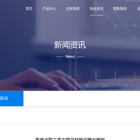
首页
产品中