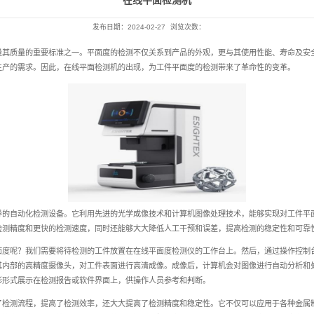
闻
技术新闻
页
新闻资讯
技术新闻
发布日期
生产中，工件的平面度是衡量其质量的重要标准之一。平面度的
方法已经难以满足现代工业生产的需求。因此，在线平面检测机的