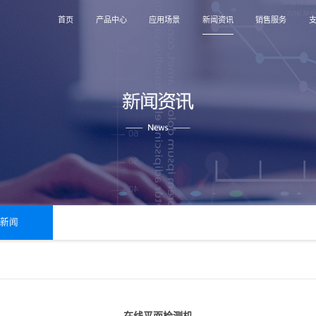
首页
产品中