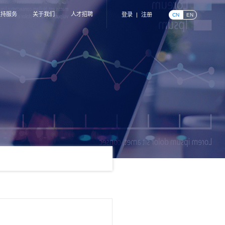
心
应用场景
新闻资讯
销售服务
支持服务