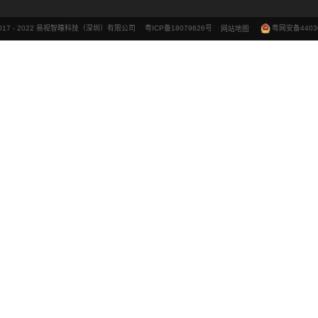
饮质检破局：易视智瞳解决雪糕...
实时｜模切检测革命
方案
告别2D局限，拥抱AI智
省心!
0-18:00）