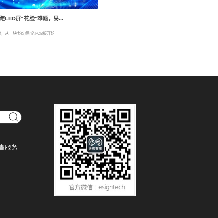
，维护人员也需要定期进行设备的维护和保养，确保设备的性能
检测带来了革命性的变革。它不仅提高了检测精度和效率，还降低
测机将会在未来的工业生产中发挥更加重要的作用。‍