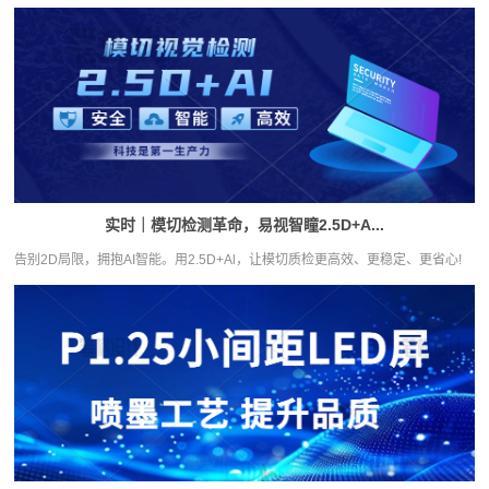
实时｜模切检测革命，易视智瞳2.5D+A...
告别2D局限，拥抱AI智能。用2.5D+Al，让模切质检更高效、更稳定、更省心!