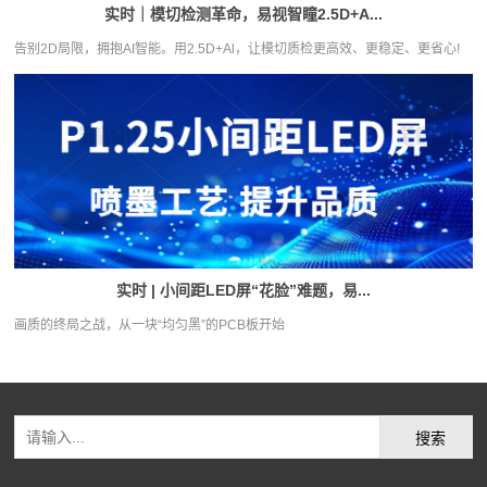
实时｜模切检测革命，易视智瞳2.5D+A...
告别2D局限，拥抱AI智能。用2.5D+Al，让模切质检更高效、更稳定、更省心!
实时 | 小间距LED屏“花脸”难题，易...
画质的终局之战，从一块“均匀黑”的PCB板开始