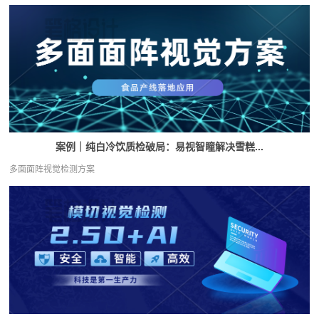
案例｜纯白冷饮质检破局：易视智瞳解决雪糕...
多面面阵视觉检测方案