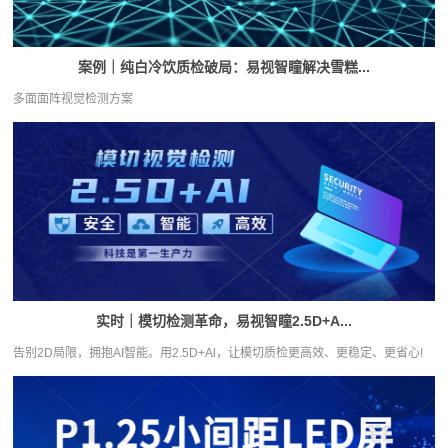
案例｜纯白冷饮质检破局：易视智瞳解决雪糕...
多面面阵视觉检测方案
实时｜模切检测革命，易视智瞳2.5D+A...
告别2D局限，拥抱AI智能。用2.5D+Al，让模切质检更高效、更稳定、更省心!