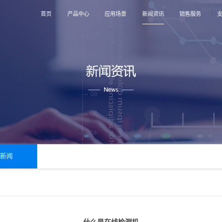
首页
产品中