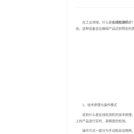
公司新
您当前位置:
首
在工业
估。这种设